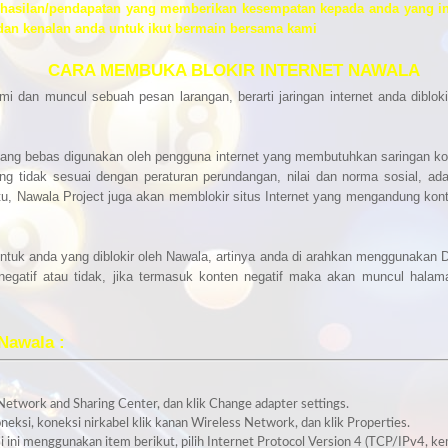
enghasilan/pendapatan yang memberikan kesempatan kepada anda yang 
dan kenalan anda untuk ikut bermain bersama kami
CARA MEMBUKA BLOKIR INTERNET NAWALA
i dan muncul sebuah pesan larangan, berarti jaringan internet anda dibloki
ang bebas digunakan oleh pengguna internet yang membutuhkan saringan kont
ng tidak sesuai dengan peraturan perundangan, nilai dan norma sosial, ada
n itu, Nawala Project juga akan memblokir situs Internet yang mengandung kon
tuk anda yang diblokir oleh Nawala, artinya anda di arahkan menggunakan D
negatif atau tidak, jika termasuk konten negatif maka akan muncul hala
Nawala :
etwork and Sharing Center, dan klik Change adapter settings.
ksi, koneksi nirkabel klik kanan Wireless Network, dan klik Properties.
 ini menggunakan item berikut, pilih Internet Protocol Version 4 (TCP/IPv4, ke