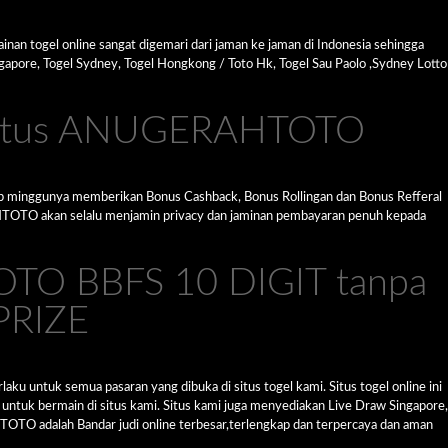
n togel online sangat digemari dari jaman ke jaman di Indonesia sehingga
apore, Togel Sydney, Togel Hongkong / Toto Hk, Togel Sau Paolo ,Sydney Lotto
7 situs ANUGERAHTOTO
tiap minggunya memberikan Bonus Cashback, Bonus Rollingan dan Bonus Refferal
TOTO akan selalu menjamin privacy dan jaminan pembayaran penuh kepada
TOTO BBFS 10 DIGIT tanpa
PRIZE
untuk semua pasaran yang dibuka di situs togel kami. Situs togel online ini
untuk bermain di situs kami. Situs kami juga menyediakan Live Draw Singapore,
TO adalah Bandar judi online terbesar,terlengkap dan terpercaya dan aman