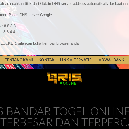
ah , pindahkan titik dari Obtain DNS server address automatically ke bagian
amat IP dari DNS server Google:
: 8.8.8.8
: 8.8.4.4
LOCKER, silahkan buka kembali browser anda.
TENTANG KAMI
KONTAK
LINK ALTERNATIF
JADWAL BANK
 BANDAR TOGEL ONLINE -
 TERBESAR DAN TERPERC