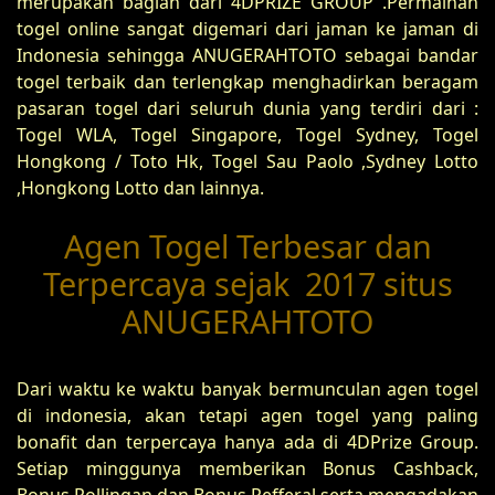
merupakan bagian dari 4DPRIZE GROUP .Permainan
togel online sangat digemari dari jaman ke jaman di
Indonesia sehingga ANUGERAHTOTO sebagai bandar
togel terbaik dan terlengkap menghadirkan beragam
pasaran togel dari seluruh dunia yang terdiri dari :
Togel WLA, Togel Singapore, Togel Sydney, Togel
Hongkong / Toto Hk, Togel Sau Paolo ,Sydney Lotto
,Hongkong Lotto dan lainnya.
Agen Togel Terbesar dan
Terpercaya sejak 2017 situs
ANUGERAHTOTO
Dari waktu ke waktu banyak bermunculan agen togel
di indonesia, akan tetapi agen togel yang paling
bonafit dan terpercaya hanya ada di 4DPrize Group.
Setiap minggunya memberikan Bonus Cashback,