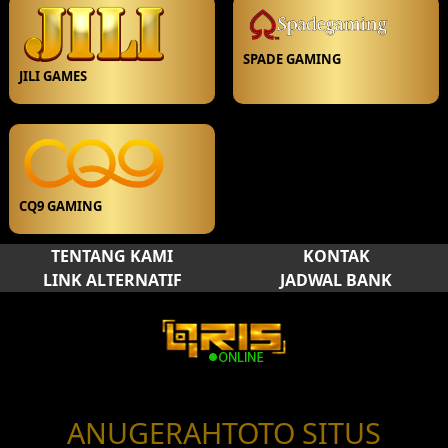
SPADE GAMING
JILI GAMES
CQ9 GAMING
TENTANG KAMI
KONTAK
LINK ALTERNATIF
JADWAL BANK
ANUGERAHTOTO SITUS