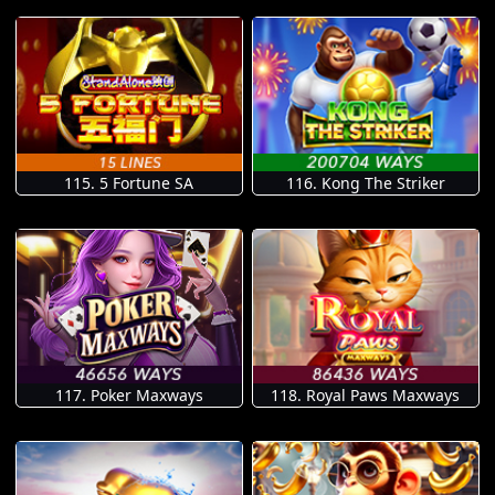
115. 5 Fortune SA
116. Kong The Striker
117. Poker Maxways
118. Royal Paws Maxways