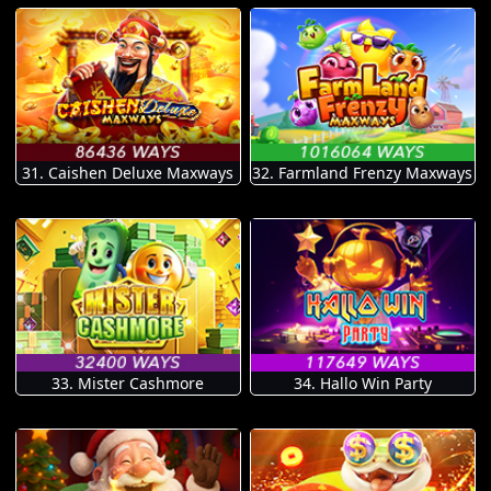
31. Caishen Deluxe Maxways
32. Farmland Frenzy Maxways
33. Mister Cashmore
34. Hallo Win Party