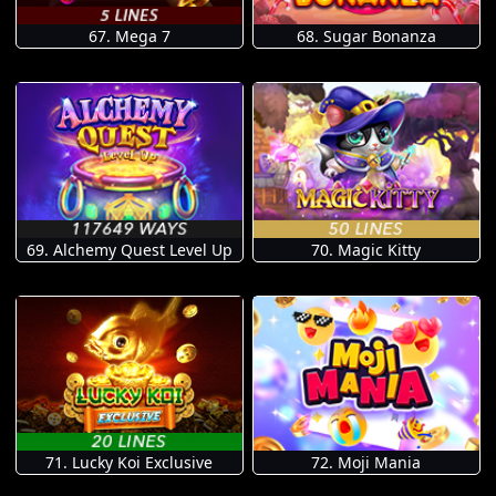
67. Mega 7
68. Sugar Bonanza
69. Alchemy Quest Level Up
70. Magic Kitty
71. Lucky Koi Exclusive
72. Moji Mania