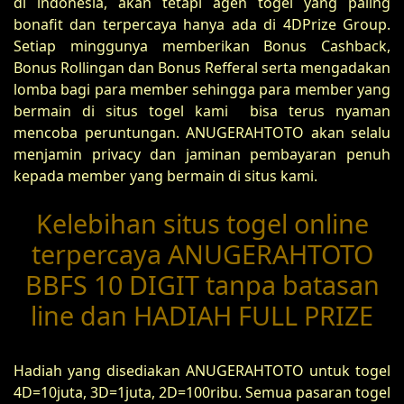
di indonesia, akan tetapi agen togel yang paling
bonafit dan terpercaya hanya ada di 4DPrize Group.
Setiap minggunya memberikan Bonus Cashback,
Bonus Rollingan dan Bonus Refferal serta mengadakan
lomba bagi para member sehingga para member yang
bermain di situs togel kami bisa terus nyaman
mencoba peruntungan. ANUGERAHTOTO akan selalu
menjamin privacy dan jaminan pembayaran penuh
kepada member yang bermain di situs kami.
Kelebihan situs togel online
terpercaya ANUGERAHTOTO
BBFS 10 DIGIT tanpa batasan
line dan HADIAH FULL PRIZE
Hadiah yang disediakan ANUGERAHTOTO untuk togel
4D=10juta, 3D=1juta, 2D=100ribu. Semua pasaran togel