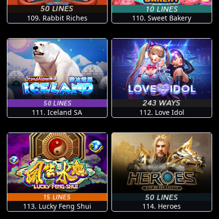
109. Rabbit Riches
110. Sweet Bakery
111. Iceland SA
112. Love Idol
113. Lucky Feng Shui
114. Heroes