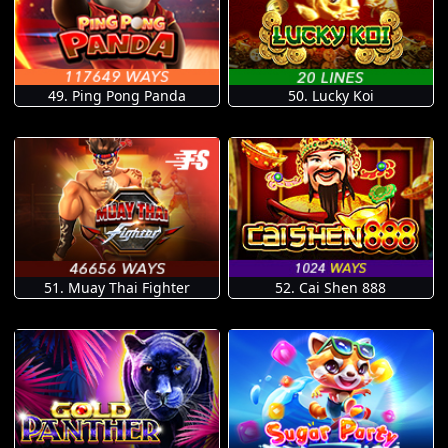
49. Ping Pong Panda
50. Lucky Koi
51. Muay Thai Fighter
52. Cai Shen 888