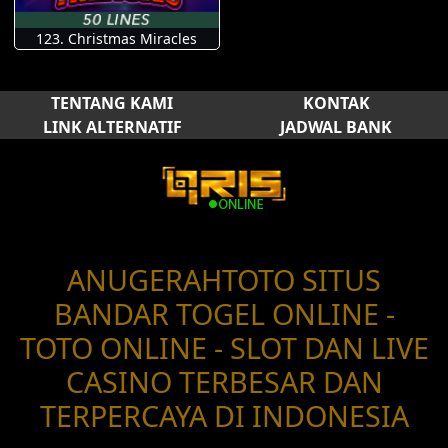
123. Christmas Miracles
TENTANG KAMI
KONTAK
LINK ALTERNATIF
JADWAL BANK
ANUGERAHTOTO SITUS
BANDAR TOGEL ONLINE -
TOTO ONLINE - SLOT DAN LIVE
CASINO TERBESAR DAN
TERPERCAYA DI INDONESIA