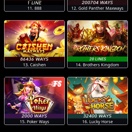
11. 888
12. Gold Panther Maxways
13. Caishen
14. Brothers Kingdom
15. Poker Ways
16. Lucky Horse