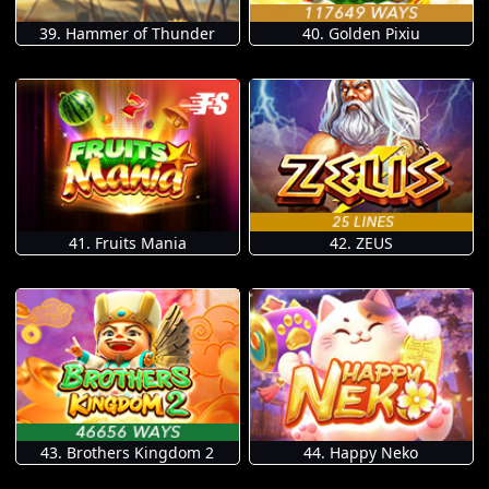
39. Hammer of Thunder
40. Golden Pixiu
41. Fruits Mania
42. ZEUS
43. Brothers Kingdom 2
44. Happy Neko