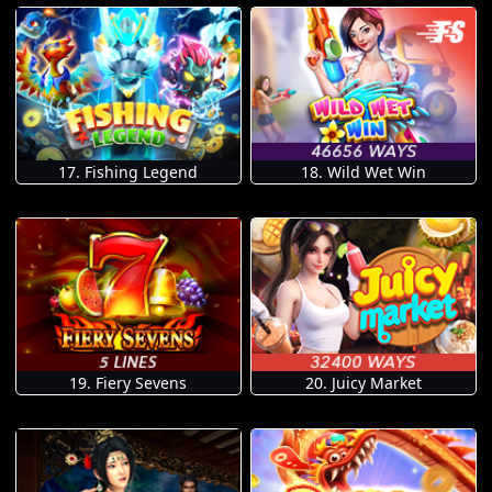
17. Fishing Legend
18. Wild Wet Win
19. Fiery Sevens
20. Juicy Market