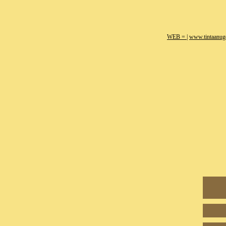
WEB =
|
www.tintaanug