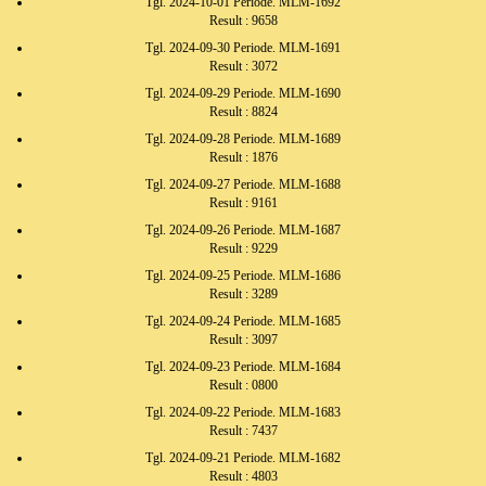
Tgl. 2024-10-01 Periode. MLM-1692
Result : 9658
Tgl. 2024-09-30 Periode. MLM-1691
Result : 3072
Tgl. 2024-09-29 Periode. MLM-1690
Result : 8824
Tgl. 2024-09-28 Periode. MLM-1689
Result : 1876
Tgl. 2024-09-27 Periode. MLM-1688
Result : 9161
Tgl. 2024-09-26 Periode. MLM-1687
Result : 9229
Tgl. 2024-09-25 Periode. MLM-1686
Result : 3289
Tgl. 2024-09-24 Periode. MLM-1685
Result : 3097
Tgl. 2024-09-23 Periode. MLM-1684
Result : 0800
Tgl. 2024-09-22 Periode. MLM-1683
Result : 7437
Tgl. 2024-09-21 Periode. MLM-1682
Result : 4803