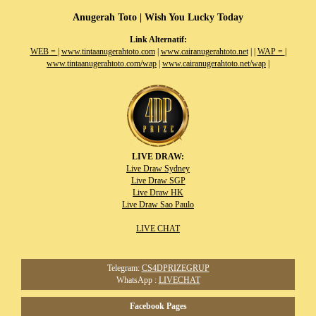
Anugerah Toto | Wish You Lucky Today
Link Alternatif:
WEB =
|
www.tintaanugerahtoto.com
|
www.cairanugerahtoto.net
|
|
WAP =
|
www.tintaanugerahtoto.com/wap
|
www.cairanugerahtoto.net/wap
|
LIVE DRAW:
Live Draw Sydney
Live Draw SGP
Live Draw HK
Live Draw Sao Paulo
LIVE CHAT
Telegram:
CS4DPRIZEGRUP
WhatsApp :
LIVECHAT
Facebook Pages