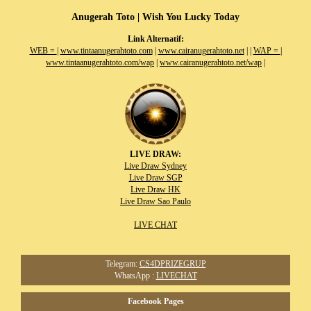
Anugerah Toto | Wish You Lucky Today
Link Alternatif:
WEB =
|
www.tintaanugerahtoto.com
|
www.cairanugerahtoto.net
|
|
WAP =
|
www.tintaanugerahtoto.com/wap
|
www.cairanugerahtoto.net/wap
|
LIVE DRAW:
Live Draw Sydney
Live Draw SGP
Live Draw HK
Live Draw Sao Paulo
LIVE CHAT
Telegram:
CS4DPRIZEGRUP
WhatsApp :
LIVECHAT
Facebook Pages