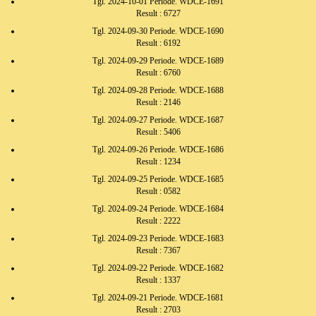
Tgl. 2024-10-01 Periode. WDCE-1691
Result : 6727
Tgl. 2024-09-30 Periode. WDCE-1690
Result : 6192
Tgl. 2024-09-29 Periode. WDCE-1689
Result : 6760
Tgl. 2024-09-28 Periode. WDCE-1688
Result : 2146
Tgl. 2024-09-27 Periode. WDCE-1687
Result : 5406
Tgl. 2024-09-26 Periode. WDCE-1686
Result : 1234
Tgl. 2024-09-25 Periode. WDCE-1685
Result : 0582
Tgl. 2024-09-24 Periode. WDCE-1684
Result : 2222
Tgl. 2024-09-23 Periode. WDCE-1683
Result : 7367
Tgl. 2024-09-22 Periode. WDCE-1682
Result : 1337
Tgl. 2024-09-21 Periode. WDCE-1681
Result : 2703