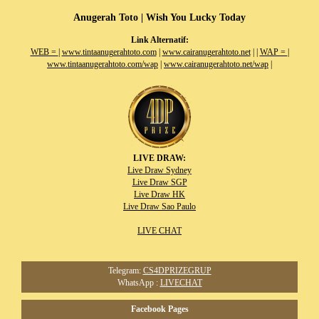
Anugerah Toto | Wish You Lucky Today
Link Alternatif:
WEB =
|
www.tintaanugerahtoto.com
|
www.cairanugerahtoto.net
|
|
WAP =
|
www.tintaanugerahtoto.com/wap
|
www.cairanugerahtoto.net/wap
|
LIVE DRAW:
Live Draw Sydney
Live Draw SGP
Live Draw HK
Live Draw Sao Paulo
LIVE CHAT
Telegram:
CS4DPRIZEGRUP
WhatsApp :
LIVECHAT
Facebook Pages