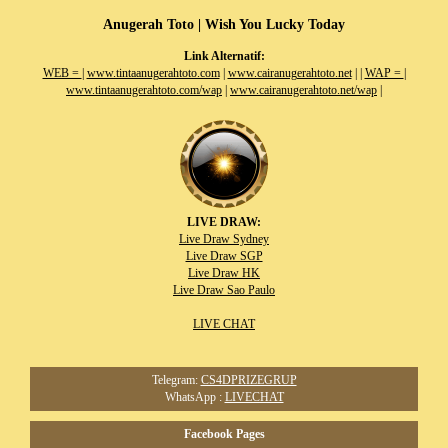
Anugerah Toto | Wish You Lucky Today
Link Alternatif:
WEB =
|
www.tintaanugerahtoto.com
|
www.cairanugerahtoto.net
|
|
WAP =
|
www.tintaanugerahtoto.com/wap
|
www.cairanugerahtoto.net/wap
|
LIVE DRAW:
Live Draw Sydney
Live Draw SGP
Live Draw HK
Live Draw Sao Paulo
LIVE CHAT
Telegram:
CS4DPRIZEGRUP
WhatsApp :
LIVECHAT
Facebook Pages