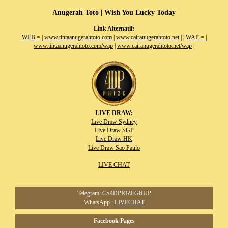
Anugerah Toto | Wish You Lucky Today
Link Alternatif:
WEB =
|
www.tintaanugerahtoto.com
|
www.cairanugerahtoto.net
|
|
WAP =
|
www.tintaanugerahtoto.com/wap
|
www.cairanugerahtoto.net/wap
|
LIVE DRAW:
Live Draw Sydney
Live Draw SGP
Live Draw HK
Live Draw Sao Paulo
LIVE CHAT
Telegram:
CS4DPRIZEGRUP
WhatsApp :
LIVECHAT
Facebook Pages