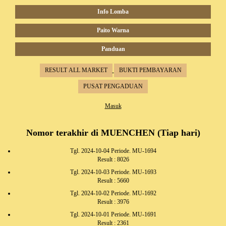
Info Lomba
Paito Warna
Panduan
RESULT ALL MARKET
BUKTI PEMBAYARAN
PUSAT PENGADUAN
Masuk
Nomor terakhir di MUENCHEN (Tiap hari)
Tgl. 2024-10-04 Periode. MU-1694
Result : 8026
Tgl. 2024-10-03 Periode. MU-1693
Result : 5660
Tgl. 2024-10-02 Periode. MU-1692
Result : 3976
Tgl. 2024-10-01 Periode. MU-1691
Result : 2361