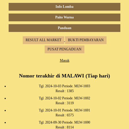
Info Lomba
Paito Warna
Panduan
RESULT ALL MARKET
BUKTI PEMBAYARAN
PUSAT PENGADUAN
Masuk
Nomor terakhir di MALAWI (Tiap hari)
Tgl. 2024-10-03 Periode. MLW-1693
Result : 1385
Tgl. 2024-10-02 Periode. MLW-1692
Result : 3119
Tgl. 2024-10-01 Periode. MLW-1691
Result : 6575
Tgl. 2024-09-30 Periode. MLW-1690
Result : 8114