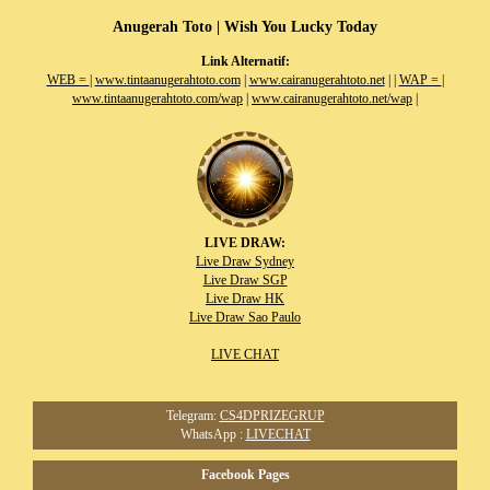
Anugerah Toto | Wish You Lucky Today
Link Alternatif:
WEB =
|
www.tintaanugerahtoto.com
|
www.cairanugerahtoto.net
|
|
WAP =
|
www.tintaanugerahtoto.com/wap
|
www.cairanugerahtoto.net/wap
|
LIVE DRAW:
Live Draw Sydney
Live Draw SGP
Live Draw HK
Live Draw Sao Paulo
LIVE CHAT
Telegram:
CS4DPRIZEGRUP
WhatsApp :
LIVECHAT
Facebook Pages