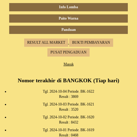
Info Lomba
Paito Warna
Panduan
RESULT ALL MARKET
BUKTI PEMBAYARAN
PUSAT PENGADUAN
Masuk
Nomor terakhir di BANGKOK (Tiap hari)
Tgl. 2024-10-04 Periode. BK-1622
Result : 3869
Tgl. 2024-10-03 Periode. BK-1621
Result : 3520
Tgl. 2024-10-02 Periode. BK-1620
Result : 8432
Tgl. 2024-10-01 Periode. BK-1619
Result : 0468