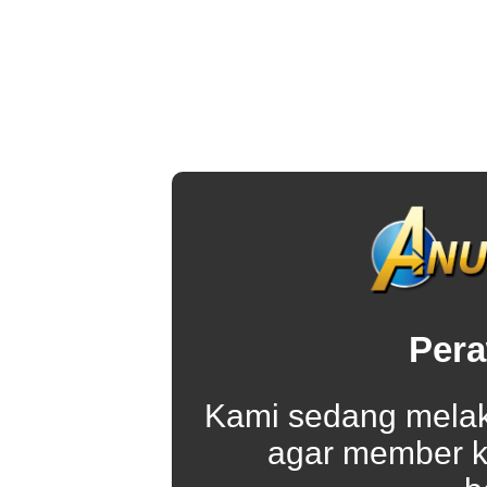
Pera
Kami sedang melak
agar member k