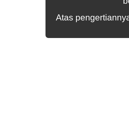
b
Atas pengertianny