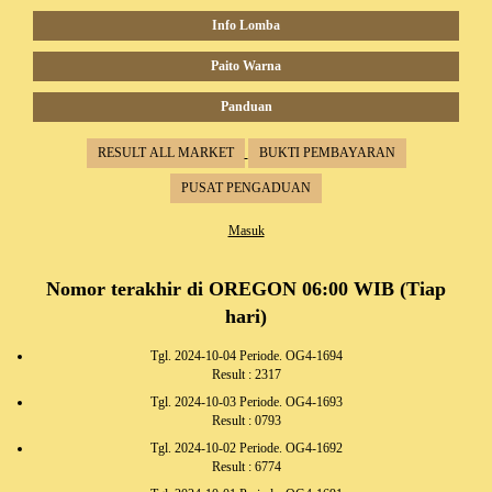
Info Lomba
Paito Warna
Panduan
RESULT ALL MARKET
BUKTI PEMBAYARAN
PUSAT PENGADUAN
Masuk
Nomor terakhir di OREGON 06:00 WIB (Tiap
hari)
Tgl. 2024-10-04 Periode. OG4-1694
Result : 2317
Tgl. 2024-10-03 Periode. OG4-1693
Result : 0793
Tgl. 2024-10-02 Periode. OG4-1692
Result : 6774