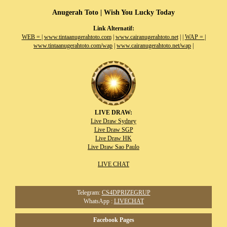
Anugerah Toto | Wish You Lucky Today
Link Alternatif:
WEB =
|
www.tintaanugerahtoto.com
|
www.cairanugerahtoto.net
|
|
WAP =
|
www.tintaanugerahtoto.com/wap
|
www.cairanugerahtoto.net/wap
|
LIVE DRAW:
Live Draw Sydney
Live Draw SGP
Live Draw HK
Live Draw Sao Paulo
LIVE CHAT
Telegram:
CS4DPRIZEGRUP
WhatsApp :
LIVECHAT
Facebook Pages