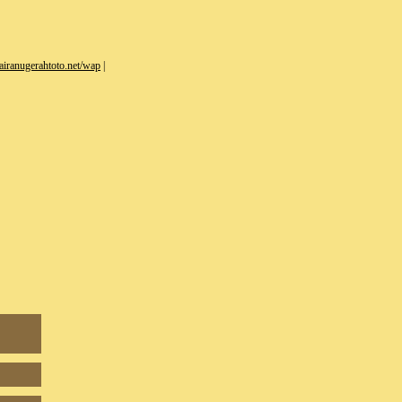
iranugerahtoto.net/wap
|