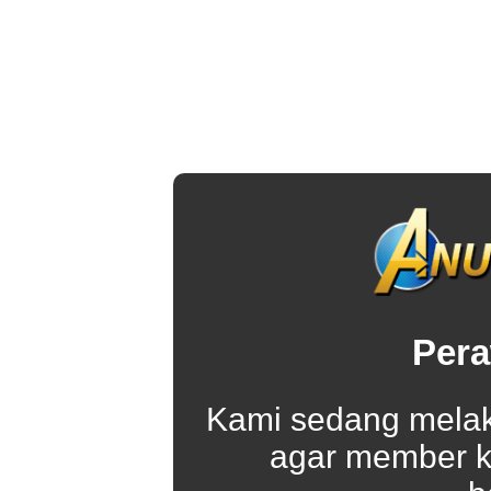
Pera
Kami sedang melak
agar member k