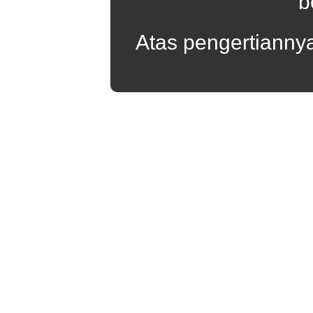
b
Atas pengertianny