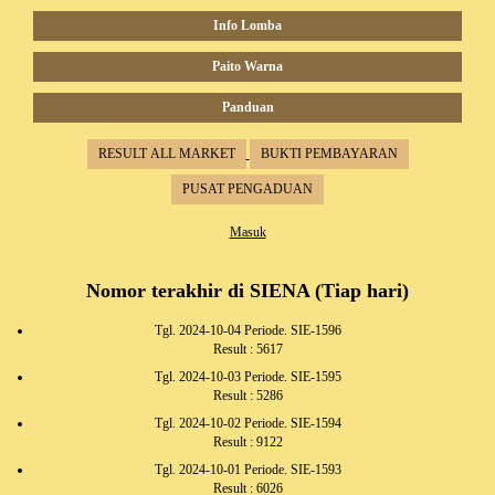
Info Lomba
Paito Warna
Panduan
RESULT ALL MARKET
BUKTI PEMBAYARAN
PUSAT PENGADUAN
Masuk
Nomor terakhir di SIENA (Tiap hari)
Tgl. 2024-10-04 Periode. SIE-1596
Result : 5617
Tgl. 2024-10-03 Periode. SIE-1595
Result : 5286
Tgl. 2024-10-02 Periode. SIE-1594
Result : 9122
Tgl. 2024-10-01 Periode. SIE-1593
Result : 6026