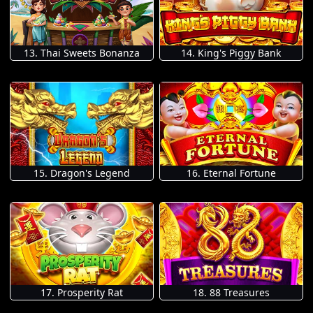
13. Thai Sweets Bonanza
14. King's Piggy Bank
15. Dragon's Legend
16. Eternal Fortune
17. Prosperity Rat
18. 88 Treasures