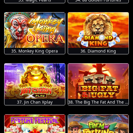
35. Monkey King Opera
36. Diamond King
37. Jin Chan Xplay
38. The Big The Fat And The Ugly