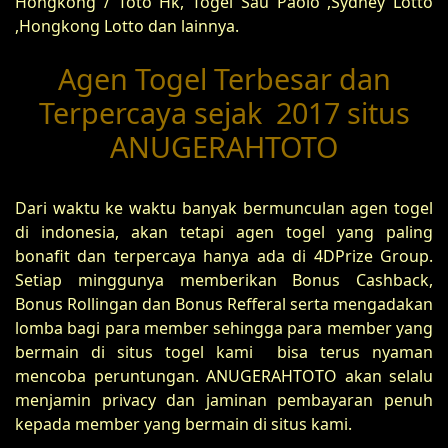
Hongkong / Toto Hk, Togel Sau Paolo ,Sydney Lotto
,Hongkong Lotto dan lainnya.
Agen Togel Terbesar dan
Terpercaya sejak 2017 situs
ANUGERAHTOTO
Dari waktu ke waktu banyak bermunculan agen togel
di indonesia, akan tetapi agen togel yang paling
bonafit dan terpercaya hanya ada di 4DPrize Group.
Setiap minggunya memberikan Bonus Cashback,
Bonus Rollingan dan Bonus Refferal serta mengadakan
lomba bagi para member sehingga para member yang
bermain di situs togel kami bisa terus nyaman
mencoba peruntungan. ANUGERAHTOTO akan selalu
menjamin privacy dan jaminan pembayaran penuh
kepada member yang bermain di situs kami.