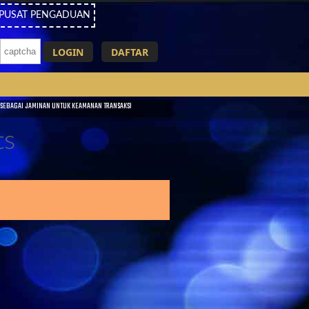
PUSAT PENGADUAN
LOGIN
DAFTAR
AI JAMINAN UNTUK KEAMANAN TRANSAKSI
ts