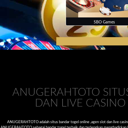
SBO Games
ANUGERAHTOTO SITUS
DAN LIVE CASINO
ANUGERAHTOTO adalah situs bandar togel online ,agen slot dan live casin
ANUGERAHTOTO sebagai bandar togel terbaik dan terlengkap menghadirkan berag