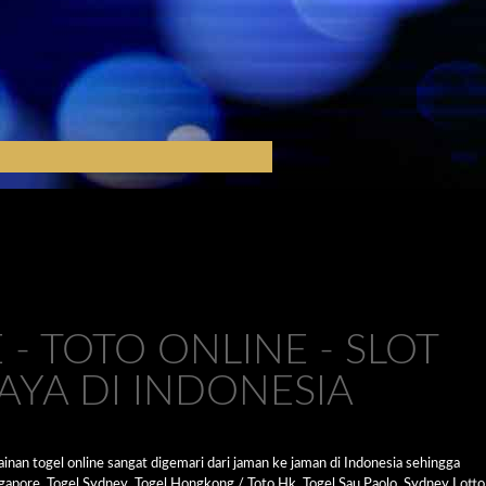
 TOTO ONLINE - SLOT
AYA DI INDONESIA
n togel online sangat digemari dari jaman ke jaman di Indonesia sehingga
apore, Togel Sydney, Togel Hongkong / Toto Hk, Togel Sau Paolo ,Sydney Lotto