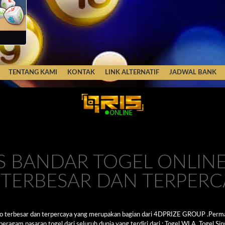
TENTANG KAMI
KONTAK
LINK ALTERNATIF
JADWAL BANK
 BANDAR TOGEL ONLINE -
 TERBESAR DAN TERPERC
o terbesar dan terpercaya yang merupakan bagian dari 4DPRIZE GROUP .Permaina
am pasaran togel dari seluruh dunia yang terdiri dari : Togel WLA, Togel Sing